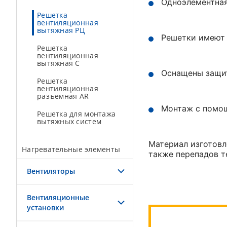
Одноэлементная
Решетка
вентиляционная
вытяжная РЦ
Решетки имеют 
Решетка
вентиляционная
вытяжная С
Оснащены защит
Решетка
вентиляционная
разъемная AR
Монтаж с помо
Решетка для монтажа
вытяжных систем
Материал изготовл
Нагревательные элементы
также перепадов т
Вентиляторы
Вентиляционные
установки