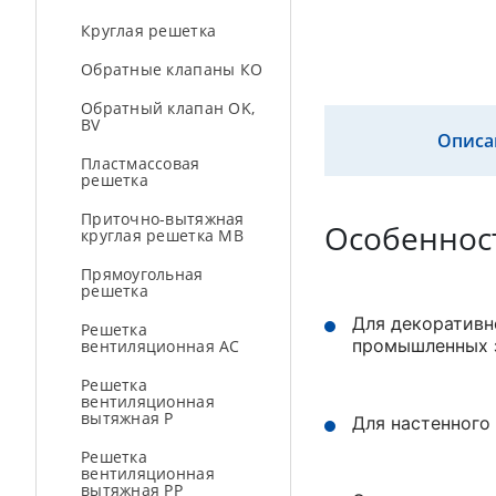
Круглая решетка
Обратные клапаны КО
Обратный клапан OK,
BV
Описа
Пластмассовая
решетка
Приточно-вытяжная
Особеннос
круглая решетка МВ
Прямоугольная
решетка
Для декоративн
Решетка
промышленных 
вентиляционная AC
Решетка
вентиляционная
вытяжная Р
Для настенного
Решетка
вентиляционная
вытяжная РР