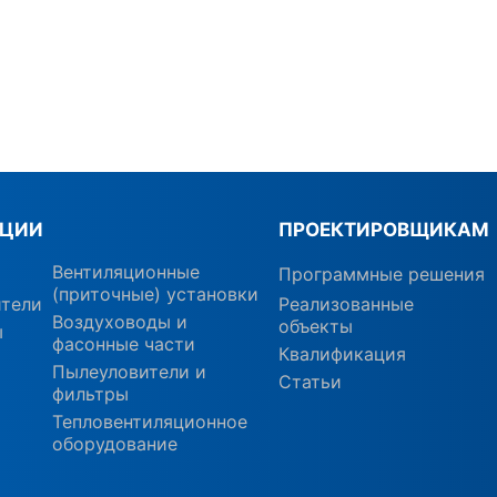
КЦИИ
ПРОЕКТИРОВЩИКАМ
Вентиляционные
Программные решения
(приточные) установки
ители
Реализованные
Воздуховоды и
объекты
ы
фасонные части
Квалификация
Пылеуловители и
Статьи
фильтры
Тепловентиляционное
оборудование