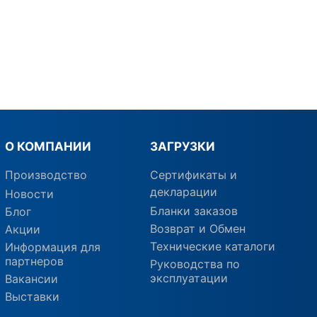
О КОМПАНИИ
ЗАГРУЗКИ
Производство
Сертификаты и
декларации
Новости
Бланки заказов
Блог
Возврат и Обмен
Акции
Технические каталоги
Информация для
партнеров
Руководства по
эксплуатации
Вакансии
Выставки