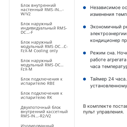
Блок внутренний
Независимое ос
настенный RMS-IN…-
W/V2
изменения тем
Блок наружный
Экономичный ре
индивидуальный RMS-
DC…-F
электроэнергии
кондиционер пр
Блок наружный
модульный RMS-DC...C-
FzX-M Cooling only
Режим сна. Ноч
работе агрегата
Блок наружный
модульный RMS-DC…
часа температу
FzX-M
Таймер 24 часа
Блок подключения к
испарителю RBE
установленному
Блок подключения к
испарителю RK
В комплекте поста
Двухпоточный блок
внутренний кассетный
пульт управления.
RMS-IN…-R2/V2
Изолированный