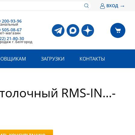
→
ВХОД
0 200-93-96
канальный
0 505-08-67
ет-магазин
22) 21-80-30
родаж г. Белгород
РОВЩИКАМ
ЗАГРУЗКИ
КОНТАКТЫ
отолочный RMS-IN…-