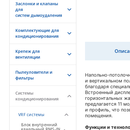
Заслонки и клапаны
для
систем дымоудаления
Комплектующие для
кондиционирования
Описа
Крепеж для
вентиляции
Пылеуловители и
Напольно-потолочн
фильтры
и вертикальном по
благодаря специал
Встроенный диспле
Системы
горизонтальных жа
кондиционирования
предлагается 11 мо
и профиль, что по
VRF системы
помещения.
Блок внутренний
Функции и техноло
канальный RMS-IN…-