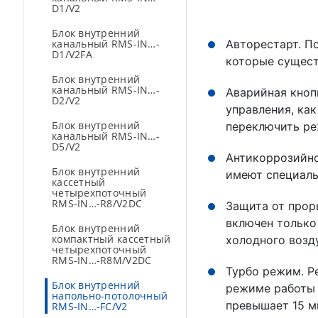
D1/V2
Блок внутренний
канальный RMS-IN…-
Авторестарт. П
D1/V2FA
которые сущест
Блок внутренний
канальный RMS-IN…-
Аварийная кноп
D2/V2
управления, ка
Блок внутренний
переключить ре
канальный RMS-IN…-
D5/V2
Антикоррозийно
Блок внутренний
имеют специаль
кассетный
четырехпоточный
RMS-IN…-R8/V2DC
Защита от прор
включен только
Блок внутренний
компактный кассетный
холодного возд
четырехпоточный
RMS-IN…-R8М/V2DC
Турбо режим. Р
Блок внутренний
режиме работы 
напольно-потолочный
превышает 15 м
RMS-IN…-FC/V2