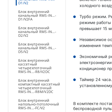
D1/V2
холодного возд
Блок внутренний
канальный RMS-IN…-
Турбо режим. Р
D1/V2FA
режиме работы 
Блок внутренний
превышает 15 м
канальный RMS-IN…-
D2/V2
Независимое ос
Блок внутренний
изменения тем
канальный RMS-IN…-
D5/V2
Экономичный ре
Блок внутренний
электроэнергии
кассетный
четырехпоточный
кондиционер пр
RMS-IN…-R8/V2DC
Таймер 24 часа
Блок внутренний
компактный кассетный
установленному
четырехпоточный
RMS-IN…-R8М/V2DC
Блок внутренний
В комплекте поста
напольно-потолочный
RMS-IN…-FC/V2
беспроводной пуль