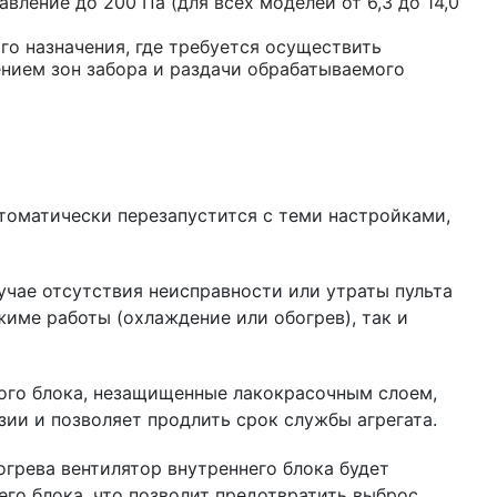
ление до 200 Па (для всех моделей от 6,3 до 14,0
о назначения, где требуется осуществить
ением зон забора и раздачи обрабатываемого
томатически перезапустится с теми настройками,
учае отсутствия неисправности или утраты пульта
жиме работы (охлаждение или обогрев), так и
ого блока, незащищенные лакокрасочным слоем,
ии и позволяет продлить срок службы агрегата.
грева вентилятор внутреннего блока будет
его блока, что позволит предотвратить выброс