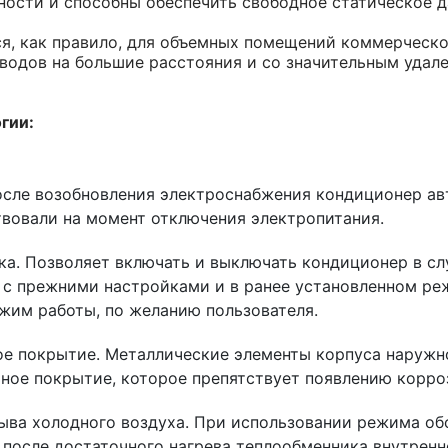
ости и способны обеспечить свободное статическое дав
я, как правило, для объемных помещений коммерческог
водов на большие расстояния и со значительным удал
гии:
осле возобновления электроснабжения кондиционер ав
вовали на момент отключения электропитания.
ка. Позволяет включать и выключать кондиционер в сл
к с прежними настройками и в ранее установленном ре
жим работы, по желанию пользователя.
е покрытие. Металлические элементы корпуса наружн
ное покрытие, которое препятствует появлению корроз
ыва холодного воздуха. При использовании режима обо
 после достаточного нагрева теплообменника внутренн