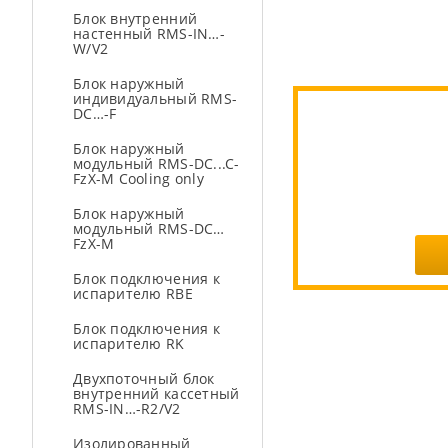
Блок внутренний
настенный RMS-IN…-
W/V2
Блок наружный
индивидуальный RMS-
DC…-F
Блок наружный
модульный RMS-DC...C-
FzX-M Cooling only
Блок наружный
модульный RMS-DC…
FzX-M
Блок подключения к
испарителю RBE
Блок подключения к
испарителю RK
Двухпоточный блок
внутренний кассетный
RMS-IN…-R2/V2
Изолированный