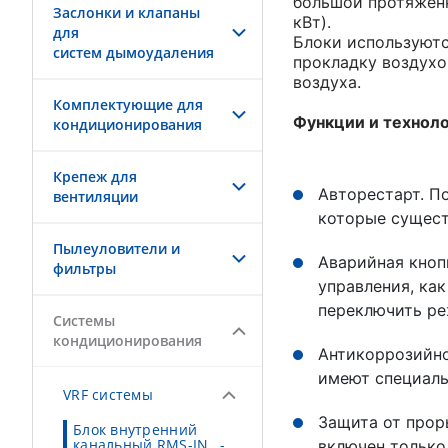
большой протяженн
Заслонки и клапаны
кВт).
для
Блоки используютс
систем дымоудаления
прокладку воздухо
воздуха.
Комплектующие для
Функции и техноло
кондиционирования
Крепеж для
Авторестарт. П
вентиляции
которые сущест
Пылеуловители и
Аварийная кноп
фильтры
управления, ка
переключить ре
Системы
кондиционирования
Антикоррозийно
имеют специаль
VRF системы
Защита от прор
Блок внутренний
канальный RMS-IN…-
включен только