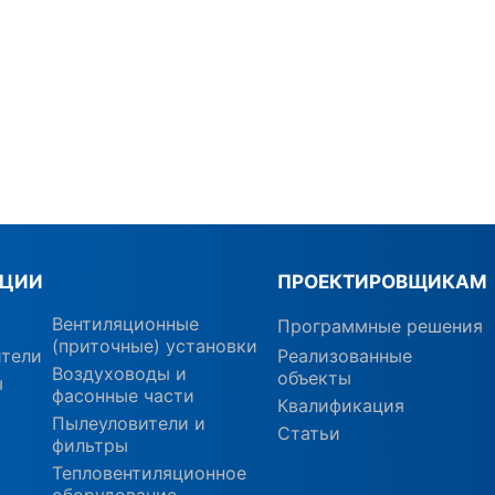
КЦИИ
ПРОЕКТИРОВЩИКАМ
Вентиляционные
Программные решения
(приточные) установки
ители
Реализованные
Воздуховоды и
объекты
ы
фасонные части
Квалификация
Пылеуловители и
Статьи
фильтры
Тепловентиляционное