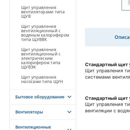
Щит управления
вентиляторами типа
ЩУВ
Щит управления
вентиляционный с
водяным калорифером
Описа
типа ЩУВВК
Щит управления
вентиляционный с
электрическим
калорифером типа
Стандартный щит 
ЩУВЭК
Щит управления т
системами вентиляц
Щит управления
насосами типа ЩУН
Бытовое оборудование
Стандартный щит
Щит управления т
вентиляции с водя
Вентиляторы
Вентиляционные