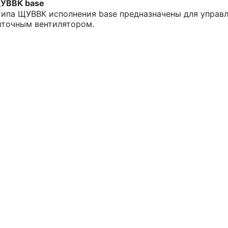
УВВК base
ипа ЩУВВК исполнения base предназначены для управ
иточным вентилятором.