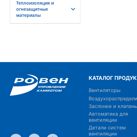
Теплоизоляция и
огнезащитные
материалы
КАТАЛОГ ПРОДУ
Вентиляторы
Воздухораспредел
Заслонки и клапан
Автоматика для
вентиляции
Детали систем
вентиляции