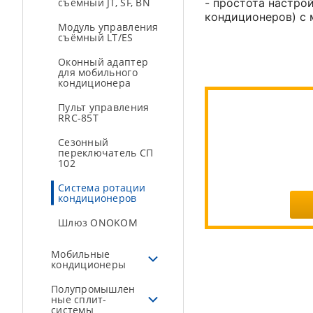
съёмный JT, SF, BN
- простота настро
кондиционеров) с
Модуль управления
съёмный LT/ES
Оконный адаптер
для мобильного
кондиционера
Пульт управления
RRC-85T
Сезонный
переключатель СП
102
Система ротации
кондиционеров
Шлюз ONOKOM
Мобильные
кондиционеры
Полупромышлен
ные сплит-
системы