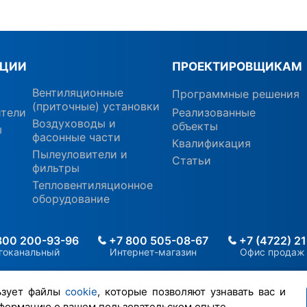
КЦИИ
ПРОЕКТИРОВЩИКАМ
Вентиляционные
Программные решения
(приточные) установки
ители
Реализованные
Воздуховоды и
объекты
ы
фасонные части
Квалификация
Пылеуловители и
Статьи
фильтры
Тепловентиляционное
оборудование
800 200-93-96
+7 800 505-08-67
+7 (4722) 2
гоканальный
Интернет-магазин
Офис продаж
ьзует файлы
cookie
, которые позволяют узнавать вас и
формацию о вашем пользовательском опыте.