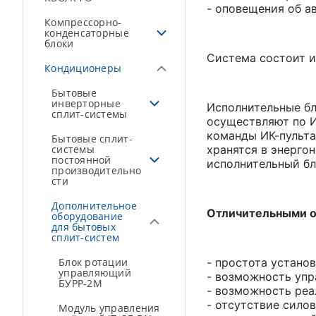
- оповещения об а
Компрессорно-
конденсаторные
блоки
Система состоит и
Кондиционеры
Бытовые
инверторные
Исполнительные бл
сплит-системы
осуществляют по И
команды ИК-пульта
Бытовые сплит-
системы
хранятся в энерго
постоянной
исполнительный б
производительно
сти
Дополнительное
Отличительными о
оборудование
для бытовых
сплит-систем
Блок ротации
- простота устано
управляющий
- возможность уп
БУРР-2М
- возможность реа
- отсутствие сил
Модуль управления