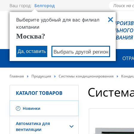
Ваш город:
Белгород
Выберите удобный для вас филиал
РОВЕН - ПРОИЗ
компании
ХОЛОДИЛЬНОГО
Москва?
ОБОРУДОВАНИЯ
Да, оставить
Выбрать другой регион
О КОМПАНИИ
ПРОДУКЦИЯ
ОТР
Главная
Продукция
Системы кондиционирования
Конди
Систем
КАТАЛОГ ТОВАРОВ
Новинки
Автоматика для
вентиляции