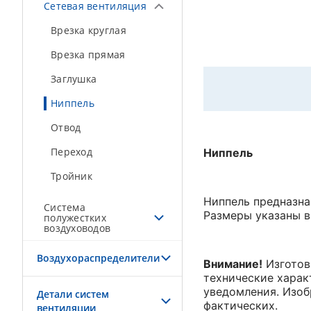
Сетевая вентиляция
Врезка круглая
Врезка прямая
Заглушка
Ниппель
Отвод
Переход
Ниппель
Тройник
Ниппель предназна
Система
Размеры указаны в
полужестких
воздуховодов
Воздухораспределители
Внимание!
Изготов
технические характ
уведомления. Изоб
Детали систем
фактических.
вентиляции